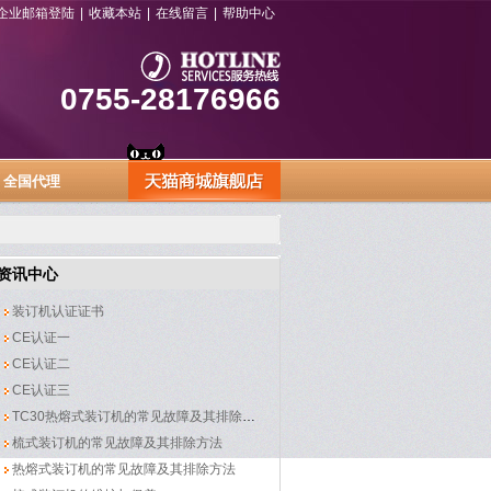
企业邮箱登陆
|
收藏本站
|
在线留言
|
帮助中心
0755-28176966
全国代理
资讯中心
装订机认证证书
CE认证一
CE认证二
CE认证三
TC30热熔式装订机的常见故障及其排除方法
梳式装订机的常见故障及其排除方法
热熔式装订机的常见故障及其排除方法