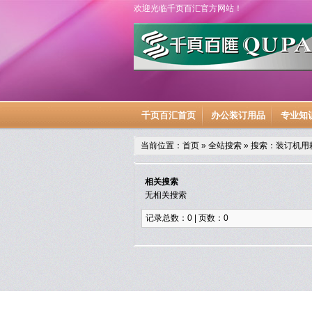
欢迎光临千页百汇官方网站！
千页百汇首页
办公装订用品
专业知
当前位置：
首页
»
全站搜索
» 搜索：装订机用耗
相关搜索
无相关搜索
记录总数：0 | 页数：0