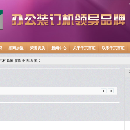
识
招商加盟
荣誉资质
新闻中心
关于千页百汇
联系千页百汇
材 铁圈 胶圈 封面纸 胶片